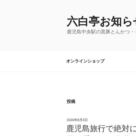
コ
ン
テ
六白亭お知ら
ン
鹿児島中央駅の黒豚とんかつ・
ツ
へ
ス
キ
オンラインショップ
ッ
プ
投稿
投
2026年8月4日
稿
鹿児島旅行で絶対
日: