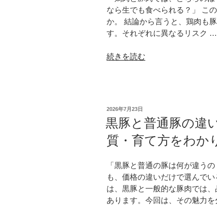
べ
なら生でも食べられる？」 こ
た
か。 結論から言うと、鶏肉も
い
す。それぞれに異なるリスク …
グ
ル
“鶏
続きを読む
メ
肉
は？
と
地
豚
元
肉、
で
投
2026年7月23日
ど
稿
黒豚と普通豚の違
愛
日:
ち
さ
質・育て方をわか
ら
れ
が
る
危
「黒豚と普通の豚は何が違うの
名
な
も、価格の違いだけで選んでい
物
い？
は、黒豚と一般的な豚肉では、
と
安
あります。今回は、その魅力を
黒
全
豚