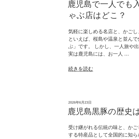
鹿児島で一人でも
日:
ゃ
ゃぶ店はどこ？
ぶ
に
お
気軽に楽しめる名店と、かごし
す
といえば、桜島や温泉と並んで
す
ぶ」です。 しかし、一人旅や
め
実は鹿児島には、お一人 …
の
お
“鹿
続きを読む
肉
児
は
島
ど
で
の
一
部
投
2026年6月23日
人
稿
鹿児島黒豚の歴史
位？
日:
で
美
も
味
受け継がれる伝統の味と、かご
入
し
する特産品として全国的に知ら
り