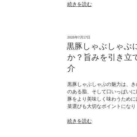
に
“黒
続きを読む
し
美
豚
ゃ
味
と
ぶ
し
普
し
く
通
ゃ
食
投
2026年7月17日
豚
ぶ
稿
黒豚しゃぶしゃぶ
べ
日:
の
の
る
か？旨みを引き立
違
魅
た
い
力”
介
め
は
の
の
何
ポ
黒豚しゃぶしゃぶの魅力は、き
で
イ
のある脂、そして口いっぱいに
す
ン
豚をより美味しく味わうために
か？
ト
菜選びも大切なポイントになり
味・
を
肉
ご
“黒
続きを読む
質・
紹
豚
育
介”
し
て