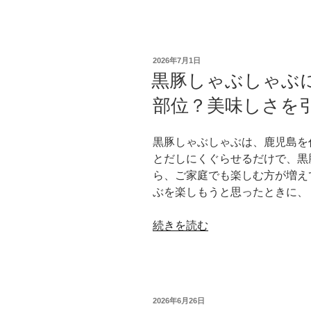
本
い
の
と
3
は？”
大
の
投
2026年7月1日
ブ
稿
黒豚しゃぶしゃぶ
日:
ラ
部位？美味しさを
ン
ド
豚
黒豚しゃぶしゃぶは、鹿児島を
と
とだしにくぐらせるだけで、黒
は？”
ら、ご家庭でも楽しむ方が増え
の
ぶを楽しもうと思ったときに、
“黒
続きを読む
豚
し
ゃ
ぶ
投
2026年6月26日
し
稿