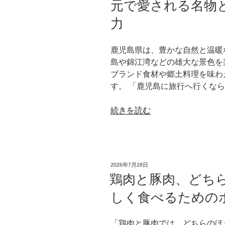
元で愛される名物
力
鹿児島県は、豊かな自然と温暖
島や錦江湾などの雄大な景色を
ブランド食材や郷土料理を味わ
す。 「鹿児島に旅行へ行くなら
“鹿
続きを読む
児
島
旅
行
投
2026年7月28日
で
稿
鶏肉と豚肉、どち
日:
絶
しく食べるための
対
に
食
「鶏肉と豚肉では、どちらのほ