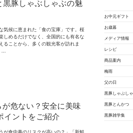
と黒豚しゃぶしゃぶの魅
お中元ギフト
お歳暮
な気候に恵まれた「食の宝庫」です。桜
楽しめるだけでなく、全国的にも有名な
メディア情報
えることから、多くの観光客が訪れま
レシピ
 …
商品案内
梅雨
父の日
黒豚しゃぶし
らが危ない？安全に美味
黒豚とんかつ
ポイントをご紹介
黒豚雑学集
うが食中毒のリスクが高いの？」「新鮮