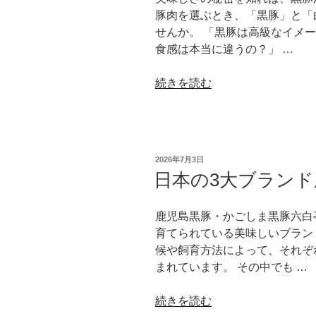
を
豚肉を選ぶとき、「黒豚」と「
い
引
せんか。 「黒豚は高級なイメ
け
き
食感は本当に違うの？」 …
な
立
い
て
“鹿
続きを読む
肉
る
児
と
お
島
は？”
す
黒
の
す
豚
め
投
2026年7月3日
と
野
稿
日本の3大ブラン
日:
一
菜
般
を
鹿児島黒豚・かごしま黒豚六白
的
ご
育てられている美味しいブラン
な
紹
候や飼育方法によって、それぞ
白
介”
まれています。 その中でも …
豚
の
の
“日
続きを読む
違