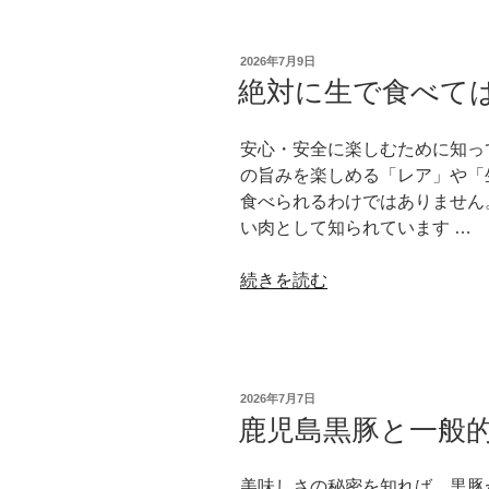
の
ゃ
方
ぶ
を
投
2026年7月9日
し
わ
稿
絶対に生で食べて
日:
ゃ
か
ぶ
り
安心・安全に楽しむために知っ
に
や
の旨みを楽しめる「レア」や「
適
す
食べられるわけではありません
し
く
い肉として知られています …
た
解
野
説”
“絶
続きを読む
菜
の
対
は
に
何
生
で
で
す
投
2026年7月7日
食
か？
稿
鹿児島黒豚と一般
日:
べ
旨
て
み
美味しさの秘密を知れば、黒豚
は