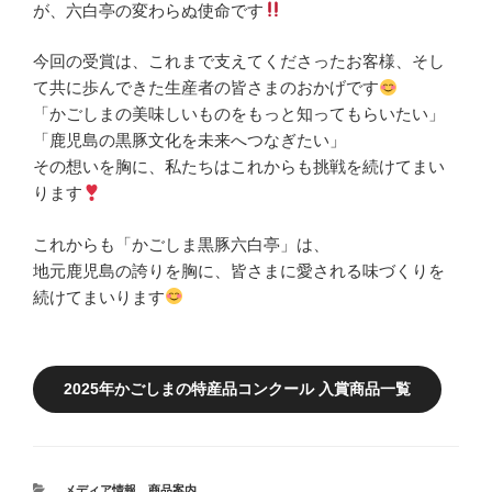
が、六白亭の変わらぬ使命です
今回の受賞は、これまで支えてくださったお客様、そし
て共に歩んできた生産者の皆さまのおかげです
「かごしまの美味しいものをもっと知ってもらいたい」
「鹿児島の黒豚文化を未来へつなぎたい」
その想いを胸に、私たちはこれからも挑戦を続けてまい
ります
これからも「かごしま黒豚六白亭」は、
地元鹿児島の誇りを胸に、皆さまに愛される味づくりを
続けてまいります
2025年かごしまの特産品コンクール 入賞商品一覧
カ
メディア情報
、
商品案内