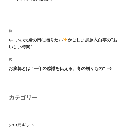
テ
ゴ
リ
ー
投
前
前
稿
の
いい夫婦の日に贈りたい
かごしま黒豚六白亭の“お
ナ
投
いしい時間”
ビ
稿
ゲ
次
次
の
ー
お歳暮とは “一年の感謝を伝える、冬の贈りもの“
投
シ
稿
ョ
ン
カテゴリー
お中元ギフト