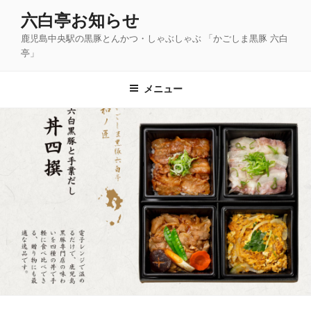
コ
六白亭お知らせ
ン
鹿児島中央駅の黒豚とんかつ・しゃぶしゃぶ 「かごしま黒豚 六白
テ
亭」
ン
ツ
メニュー
へ
ス
キ
ッ
プ