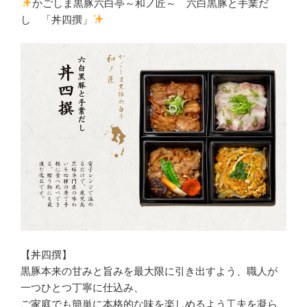
かごしま黒豚六白亭～和ノ匠～ 六白黒豚と手業だ
し 「丼四撰」
【丼四撰】
黒豚本来の甘みと旨みを最大限に引き出すよう、職人が
一つひとつ丁寧に仕込み、
ご家庭でも簡単に本格的な味を楽しめるよう工夫を凝ら