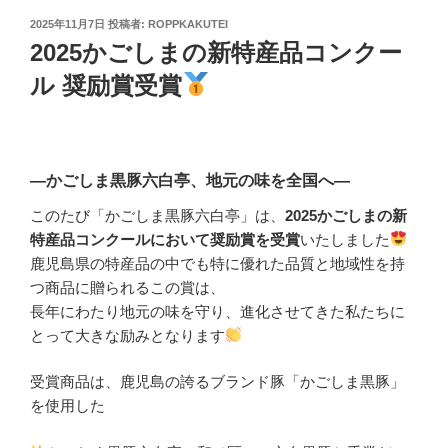
投
2025年11月7日
投稿者:
ROPPKAKUTEI
稿
2025かごしまの新特産品コンクー
日:
ル 奨励賞受賞
―かごしま黒豚六白亭、地元の味を全国へ―
このたび「かごしま黒豚六白亭」は、
2025かごしまの新
特産品コンクールにおいて奨励賞を受賞
いたしました
鹿児島県の特産品の中でも特に優れた品質と地域性を持
つ商品に贈られるこの賞は、
長年にわたり地元の味を守り、進化させてきた私たちに
とって大きな励みとなります
受賞商品は、鹿児島の誇るブランド豚「かごしま黒豚」
を使用した