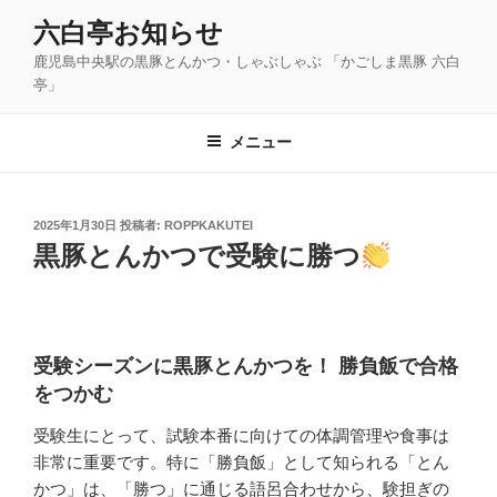
コ
六白亭お知らせ
ン
鹿児島中央駅の黒豚とんかつ・しゃぶしゃぶ 「かごしま黒豚 六白
テ
亭」
ン
ツ
メニュー
へ
ス
キ
ッ
投
2025年1月30日
投稿者:
ROPPKAKUTEI
稿
黒豚とんかつで受験に勝つ
プ
日:
受験シーズンに黒豚とんかつを！ 勝負飯で合格
をつかむ
受験生にとって、試験本番に向けての体調管理や食事は
非常に重要です。特に「勝負飯」として知られる「とん
かつ」は、「勝つ」に通じる語呂合わせから、験担ぎの