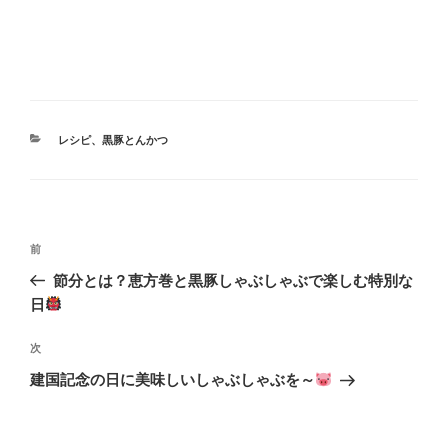
カ
レシピ
、
黒豚とんかつ
テ
ゴ
リ
ー
投
前
前
稿
の
節分とは？恵方巻と黒豚しゃぶしゃぶで楽しむ特別な
ナ
投
日
ビ
稿
ゲ
次
次
の
ー
建国記念の日に美味しいしゃぶしゃぶを～
投
シ
稿
ョ