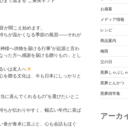
心まで温まる“ご褒美ギフト”
お歳暮
メディア情報
足音が聞こえ始めます。
レシピ
持ちが温かくなる季節の風習――それが
商品案内
に神様へ供物を届ける行事”が起源と言わ
梅雨
なった方へ感謝を届ける贈りもの」とし
父の日
るいは友人へ
黒豚しゃぶし
心を贈る文化は、今も日本にしっかりと
黒豚とんかつ
黒豚雑学集
本当に喜んでくれるもの”を選びたいとこ
持ちが伝わりやすく、幅広い年代に喜ば
アーカ
い食が食卓に並ぶと、心も会話もほぐ