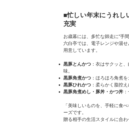
■忙しい年末にうれし
充実
お歳暮には、多忙な師走に“手
六白亭では、電子レンジや湯せ
用意しています。
黒豚とんかつ
：衣はサクッと、
味。
黒豚角煮かつ
：ほろほろ角煮を
黒豚ひれかつ
：柔らかく脂控え
黒豚角煮めし・豚丼・かつ丼
：
「美味しいものを、手軽に食べ
ーズです。
贈る相手の生活スタイルに合わ