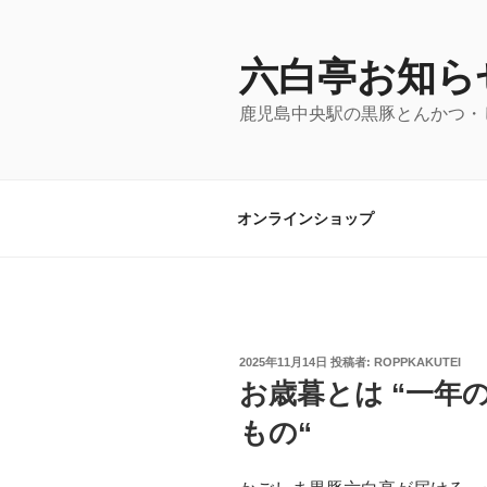
コ
ン
テ
六白亭お知ら
ン
鹿児島中央駅の黒豚とんかつ・
ツ
へ
ス
キ
オンラインショップ
ッ
プ
投
2025年11月14日
投稿者:
ROPPKAKUTEI
稿
お歳暮とは “一年
日:
もの“