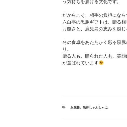
う気持ちを届ける文化です。
だからこそ、相手の負担になら
六白亭の黒豚ギフトは、贈る相
万能さと、鹿児島の恵みを感じ
冬の食卓をあたたかく彩る黒豚
り。
贈る人も、贈られた人も、笑顔
が選ばれています
カ
お歳暮
、
黒豚しゃぶしゃぶ
テ
ゴ
リ
ー