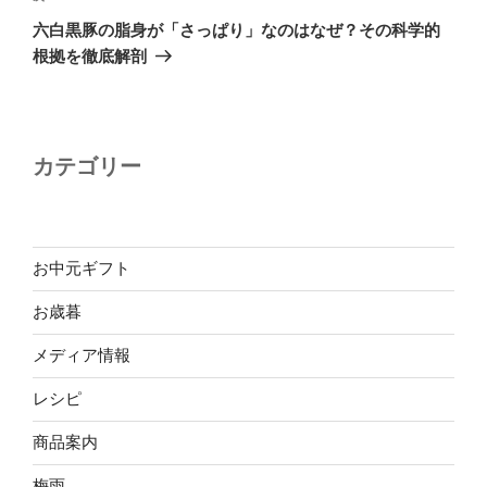
の
ー
六白黒豚の脂身が「さっぱり」なのはなぜ？その科学的
投
シ
根拠を徹底解剖
稿
ョ
ン
カテゴリー
お中元ギフト
お歳暮
メディア情報
レシピ
商品案内
梅雨