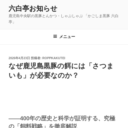
コ
六白亭お知らせ
ン
鹿児島中央駅の黒豚とんかつ・しゃぶしゃぶ 「かごしま黒豚 六白
テ
亭」
ン
ツ
メニュー
へ
ス
キ
ッ
投
2026年4月23日
投稿者:
ROPPKAKUTEI
稿
なぜ鹿児島黒豚の餌には「さつま
プ
日:
いも」が必要なのか？
――400年の歴史と科学が証明する、究極
の「飼料戦略」を徹底解説