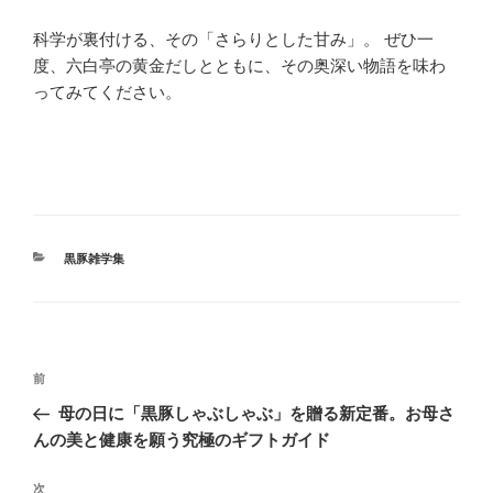
科学が裏付ける、その「さらりとした甘み」。 ぜひ一
度、六白亭の黄金だしとともに、その奥深い物語を味わ
ってみてください。
カ
黒豚雑学集
テ
ゴ
リ
ー
投
前
前
稿
の
母の日に「黒豚しゃぶしゃぶ」を贈る新定番。お母さ
ナ
投
んの美と健康を願う究極のギフトガイド
ビ
稿
ゲ
次
次