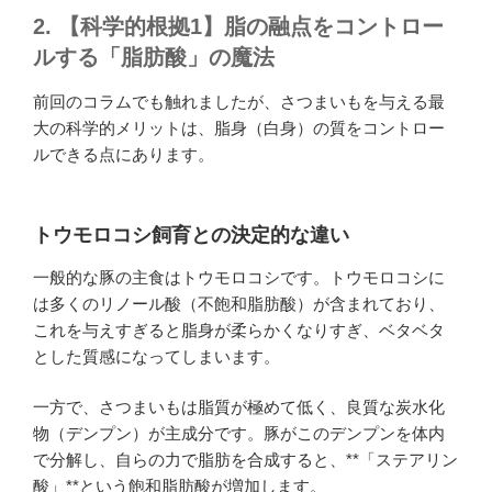
2. 【科学的根拠1】脂の融点をコントロー
ルする「脂肪酸」の魔法
前回のコラムでも触れましたが、さつまいもを与える最
大の科学的メリットは、脂身（白身）の質をコントロー
ルできる点にあります。
トウモロコシ飼育との決定的な違い
一般的な豚の主食はトウモロコシです。トウモロコシに
は多くのリノール酸（不飽和脂肪酸）が含まれており、
これを与えすぎると脂身が柔らかくなりすぎ、ベタベタ
とした質感になってしまいます。
一方で、さつまいもは脂質が極めて低く、良質な炭水化
物（デンプン）が主成分です。豚がこのデンプンを体内
で分解し、自らの力で脂肪を合成すると、**「ステアリン
酸」**という飽和脂肪酸が増加します。