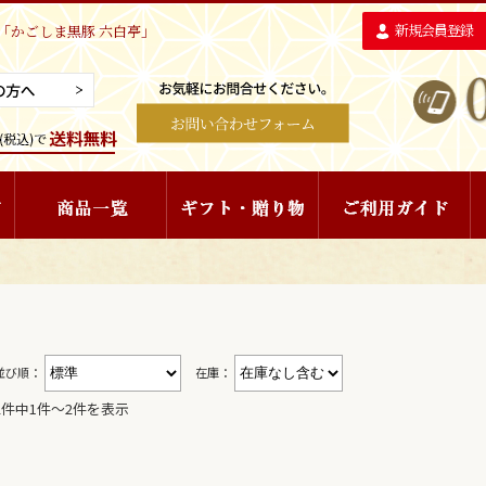
新規会員登録
「かごしま黒豚 六白亭」
並び順：
在庫：
2件中1件〜2件を表示