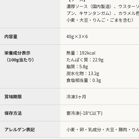
濃厚ソース（国内製造）、ウスター
プン、キサンタンガム）、カラメル
小麦・大豆・りんご・ごまを含む）
内容量
40g×3×6
栄養成分表示
熱量：192kcal
（100g当たり）
たんぱく質：22.9g
脂質：5.8g
炭水化物：13.2g
食塩相当量：0.3g
賞味期限
冷凍3ヶ月
保存方法
要冷凍(-18℃以下)
アレルゲン表記
小麦・卵・乳成分・大豆・豚肉・り