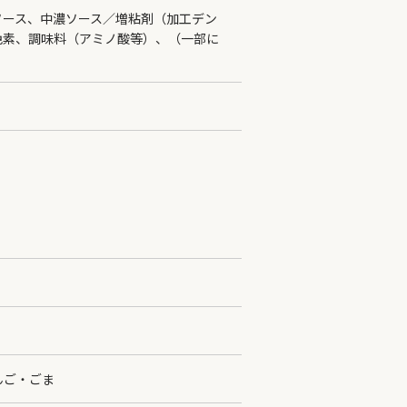
ソース、中濃ソース／増粘剤（加工デン
色素、調味料（アミノ酸等）、（一部に
んご・ごま