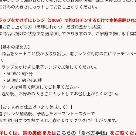
電子レンジで温めるだけで揚げたての食感を再現。調理済みなので揚げ
お好みの大きさにカットしてお召し上がりください。
ラップをかけずにレンジ（500w）で約3分チンするだけで本格黒豚ひ
■お召し上がり方（黒豚ひれかつ・黒豚角煮かつ共通）
本商品は揚げた状態で急速冷凍しておりますので、ご家庭で揚げる手間
【基本の温め方】
1.商品をシートごと袋から取り出し、電子レンジ対応の皿にキッチンペ
い。
2.ラップをかけずに電子レンジで加熱してください。
・500W：約3分
・600W：約2分30秒
3.ソースは常温で解凍してご利用ください。
4.温め後、お好みの大きさにカットしてお召し上がりください。
【おすすめの仕上げ（より美味しく）】
電子レンジ加熱後、予熱したオーブントースターで
片面 約1分ずつ加熱すると、衣がよりサクサクに仕上がります。
詳しくは、帯の裏面または
こちらの「食べ方手帳」
をご覧くだ