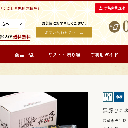
新規会員登録
「かごしま黒豚 六白亭」
黒豚ひれか
希望販売価格: