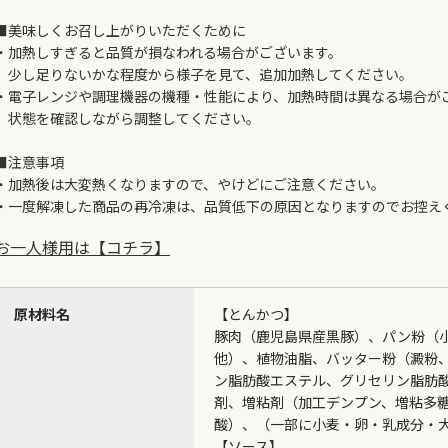
■美味しくお召し上がりいただくために
・加熱しすぎると品質が損なわれる場合がございます。
少し足りないかな程度から様子を見て、追加加熱してください。
・電子レンジや調理機器の機種・性能により、加熱時間は異なる場合が
状態を確認しながら調整してください。
■注意事項
・加熱後は大変熱くなりますので、やけどにご注意ください。
・一度解凍した商品の再冷凍は、品質低下の原因となりますのでお控え
お一人様用は【コチラ】
原材料名
【とんかつ】
豚肉（鹿児島県産黒豚）、パン粉（
他）、植物油脂、バッター粉（澱粉
ン脂肪酸エステル、グリセリン脂肪酸
剤、増粘剤（加工デンプン、増粘多
酸）、（一部に小麦・卵・乳成分・
【ソース】