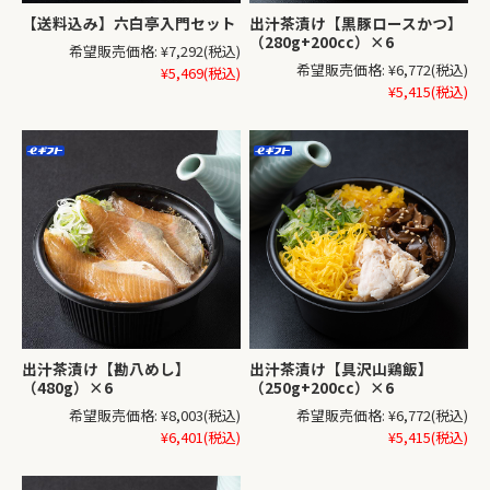
【送料込み】六白亭入門セット
出汁茶漬け【黒豚ロースかつ】
（280g+200cc）×6
希望販売価格:
¥7,292
(税込)
希望販売価格:
¥6,772
(税込)
¥5,469
(税込)
¥5,415
(税込)
出汁茶漬け【勘八めし】
出汁茶漬け【具沢山鶏飯】
（480g）×6
（250g+200cc）×6
希望販売価格:
¥8,003
(税込)
希望販売価格:
¥6,772
(税込)
¥6,401
(税込)
¥5,415
(税込)