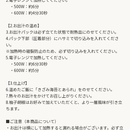
2.電子レンジで加熱してください。
・500W：約6分
・600W：約4分30秒
【2.お出汁の温め】
3.お出汁パックは必ず立てた状態で耐熱皿にのせてください。
4.パック下部（圧着部分）にハサミで切り込みを入れてくださ
い。
※加熱時の破裂防止のため、必ず切り込みを入れてください。
5.電子レンジで加熱してください。
・500W：約6分30秒
・600W：約5分
【3.仕上げ】
6.温めたご飯に「きざみ海苔とあられ」をのせてください。
7.熱々のお出汁をかけてお召し上がりください。
8.柚子胡椒はお好みで加えていただくと、より一層風味が引き立
ちます。
■ご注意（本商品について）
・お出汁は横にして加熱すると漏れる場合がございます。必ず立