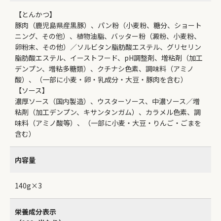
【とんかつ】
豚肉（鹿児島県産黒豚）、パン粉（小麦粉、糖分、ショート
ニング、その他）、植物油脂、バッター粉（澱粉、小麦粉、
卵粉末、その他）／ソルビタン脂肪酸エステル、グリセリン
脂肪酸エステル、イーストフード、pH調整剤、増粘剤（加工
デンプン、増粘多糖類）、クチナシ色素、調味料（アミノ
酸）、（一部に小麦・卵・乳成分・大豆・豚肉を含む）
【ソース】
濃厚ソース（国内製造）、ウスターソース、中濃ソース／増
粘剤（加工デンプン、キサンタンガム）、カラメル色素、調
味料（アミノ酸等）、（一部に小麦・大豆・りんご・ごまを
含む）
内容量
140g×3
栄養成分表示